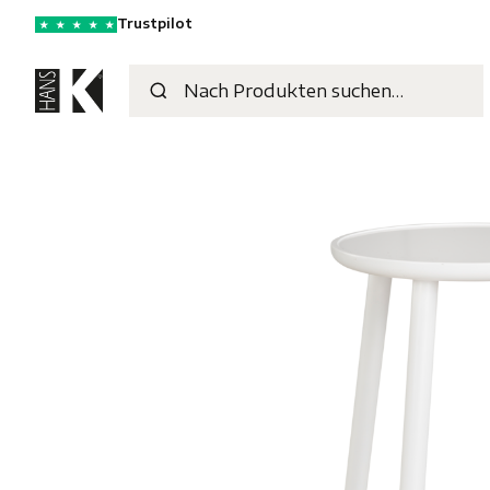
Trustpilot
★
★
★
★
★