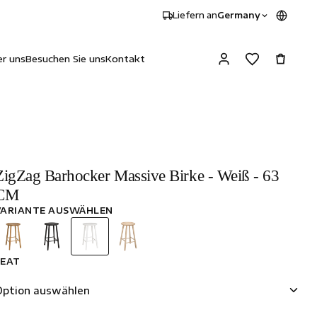
Liefern an
Germany
r uns
Besuchen Sie uns
Kontakt
ZigZag Barhocker Massive Birke - Weiß - 63
CM
VARIANTE AUSWÄHLEN
SEAT
Option auswählen