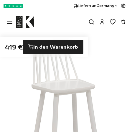
Liefern an
Germany
★
★
★
★
★
419 €
In den Warenkorb