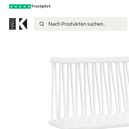
Trustpilot
★
★
★
★
★