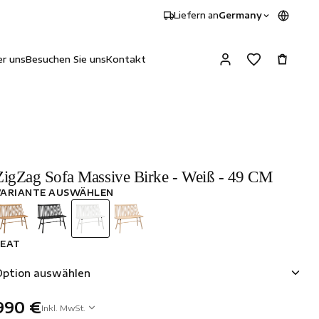
Liefern an
Germany
r uns
Besuchen Sie uns
Kontakt
ZigZag Sofa Massive Birke - Weiß - 49 CM
VARIANTE AUSWÄHLEN
SEAT
Option auswählen
990 €
Inkl. MwSt.