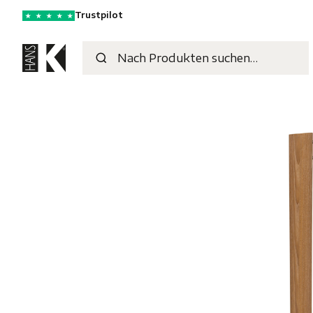
Trustpilot
★
★
★
★
★