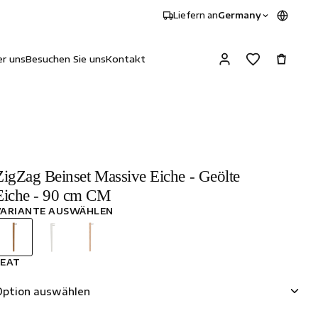
Liefern an
Germany
r uns
Besuchen Sie uns
Kontakt
ZigZag Beinset Massive Eiche - Geölte
Eiche - 90 cm CM
VARIANTE AUSWÄHLEN
SEAT
Option auswählen