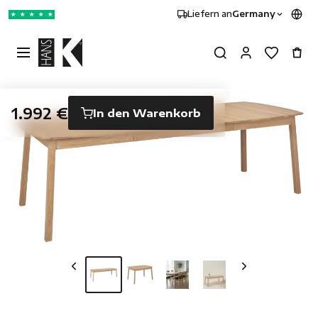
Liefern an
Germany
★
★
★
★
★
1.992 €
In den Warenkorb