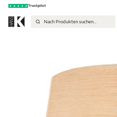
Trustpilot
★
★
★
★
★