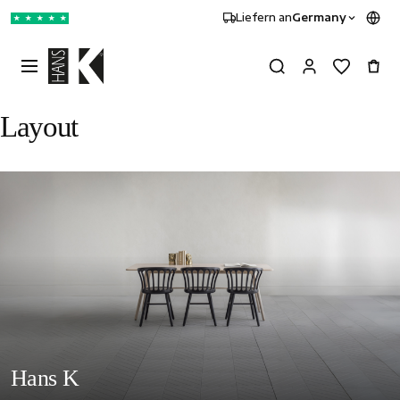
Liefern an
Germany
★
★
★
★
★
Layout
Hans K