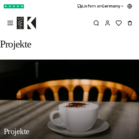
Liefern an
Germany
★
★
★
★
★
Projekte
Projekte